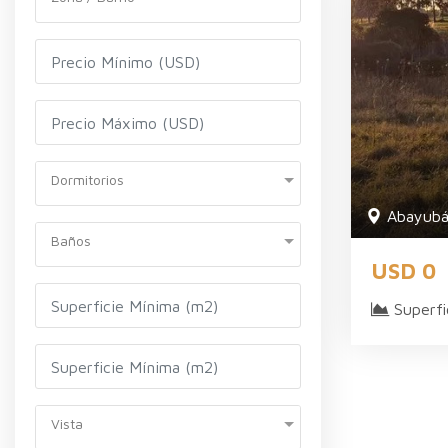
Dormitorios
Abayub
Baños
USD 0
Superfi
Vista