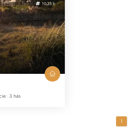
10253
á
cie: 3 hás
1