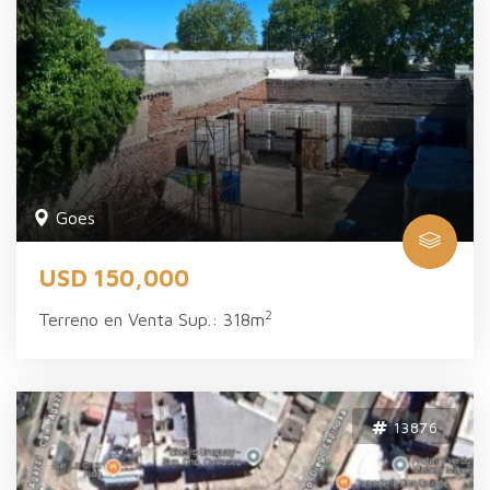
Goes
USD 150,000
2
Terreno en Venta Sup.: 318m
13876