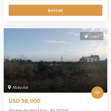
BUSCAR
11968
Abayubá
USD 58,000
2
Terreno en Venta Sup.: 65,000m