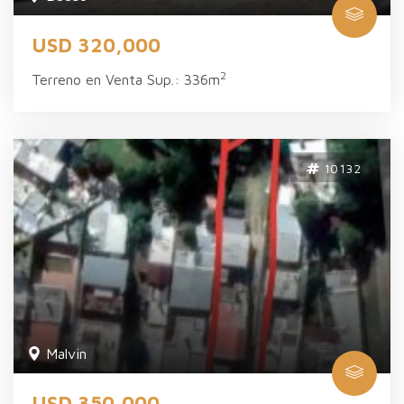
USD 320,000
2
Terreno en Venta Sup.: 336m
10132
Malvi­n
USD 350,000