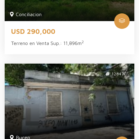
Conciliacion
USD 290,000
2
Terreno en Venta Sup.: 11,896m
12847
Buceo