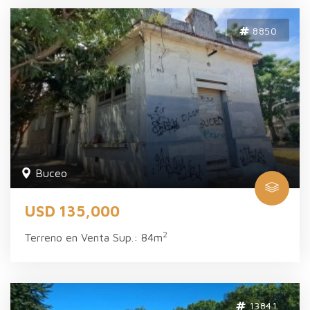
8850
Buceo
USD 135,000
2
Terreno en Venta Sup.: 84m
13841