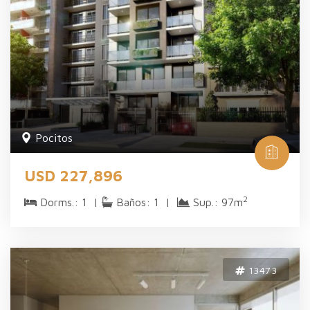
Pocitos
USD 227,896
2
Dorms.: 1 |
Baños: 1 |
Sup.: 97m
13473