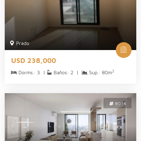
Prado
USD 238,000
2
Dorms.: 3 |
Baños: 2 |
Sup.: 80m
8014