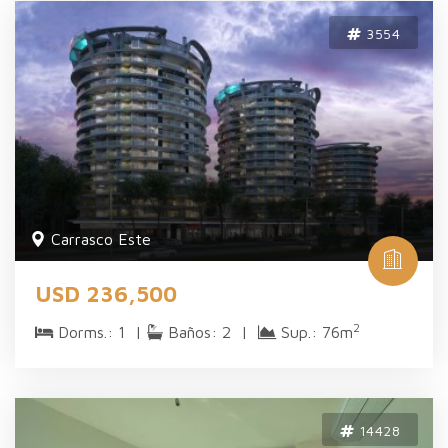
3554
Carrasco Este
USD 236,500
2
Dorms.: 1 |
Baños: 2 |
Sup.: 76m
14428