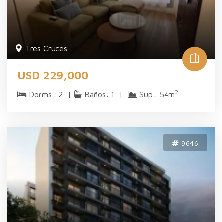
Tres Cruces
USD 229,000
2
Dorms.: 2 |
Baños: 1 |
Sup.: 54m
9646