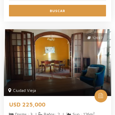
BUSCAR
12697
Ciudad Vieja
USD 225,000
2
Dorms.: 3 |
Baños: 2 |
Sup.: 126m