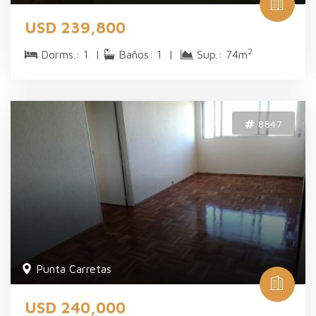
USD 239,800
2
Dorms.: 1 |
Baños: 1 |
Sup.: 74m
8847
Punta Carretas
USD 240,000