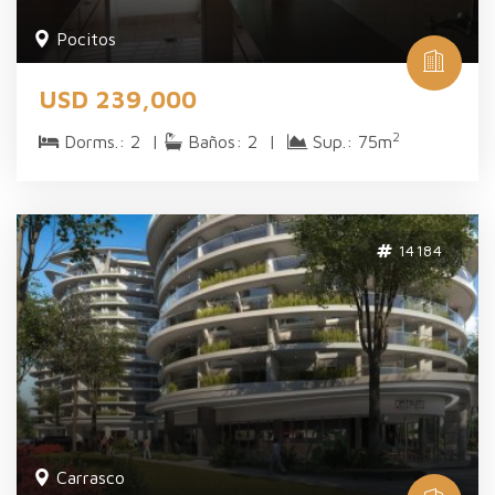
Pocitos
USD 239,000
2
Dorms.: 2 |
Baños: 2 |
Sup.: 75m
14184
Carrasco