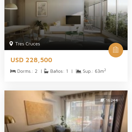
Tres Cruces
USD 228,500
2
Dorms.: 2 |
Baños: 1 |
Sup.: 63m
16244