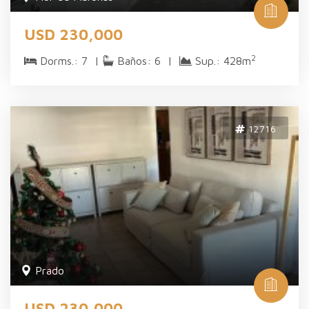
USD 230,000
2
Dorms.: 7 |
Baños: 6 |
Sup.: 428m
12716
Prado
USD 230,000