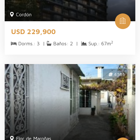
Cordón
USD 229,900
2
Dorms.: 3 |
Baños: 2 |
Sup.: 67m
6586
Flor de Maroñas