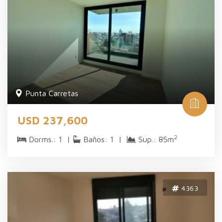
Punta Carretas
USD 237,600
2
Dorms.: 1 |
Baños: 1 |
Sup.: 85m
4363