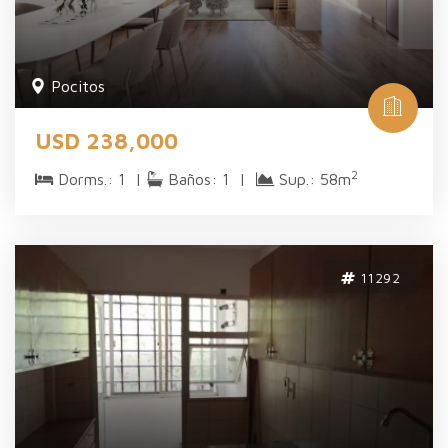
Pocitos
USD 238,000
2
Dorms.: 1 |
Baños: 1 |
Sup.: 58m
11292