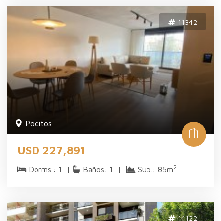
11342
Pocitos
USD 227,891
2
Dorms.: 1 |
Baños: 1 |
Sup.: 85m
14122