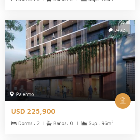
8432
Palermo
USD 225,900
2
Dorms.: 2 |
Baños: 0 |
Sup.: 96m