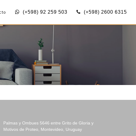
cto
(+598) 92 259 503
(+598) 2600 6315
Palmas y Ombues 5646 entre Grito de Gloria y
Motivos de Proteo, Montevideo, Uruguay