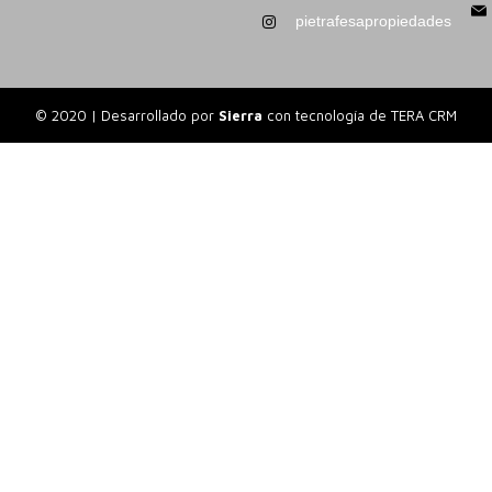
pietrafesapropiedades
© 2020 | Desarrollado por
Sierra
con tecnología de
TERA CRM