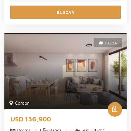
BUSCAR
10204
Cordón
USD 136,900
2
Dorms.: 1 |
Baños: 1 |
Sup.: 43m