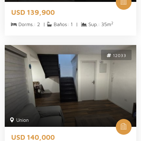
USD 139,900
2
Dorms.: 2 |
Baños: 1 |
Sup.: 35m
12033
Union
USD 140,000