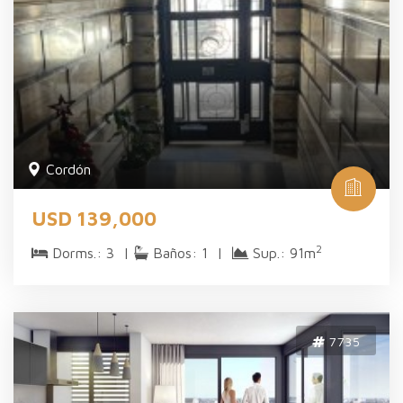
Cordón
USD 139,000
2
Dorms.: 3 |
Baños: 1 |
Sup.: 91m
7735