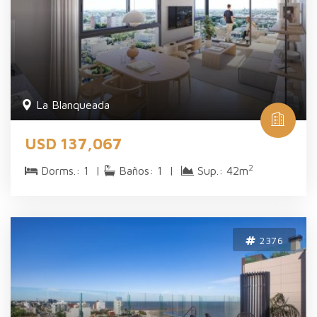
La Blanqueada
USD 137,067
2
Dorms.: 1 |
Baños: 1 |
Sup.: 42m
2376