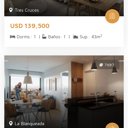
Tres Cruces
USD 139,500
2
Dorms.: 1 |
Baños: 1 |
Sup.: 43m
7687
La Blanqueada