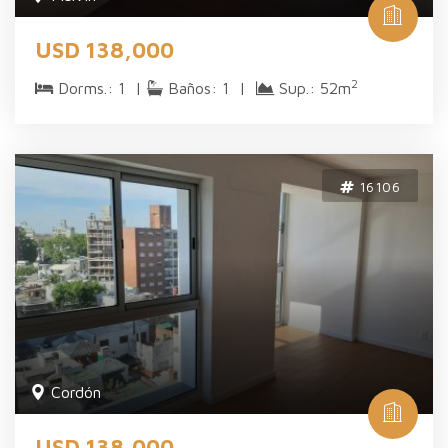
USD 138,000
2
Dorms.: 1 |
Baños: 1 |
Sup.: 52m
16106
Cordón
USD 138,000