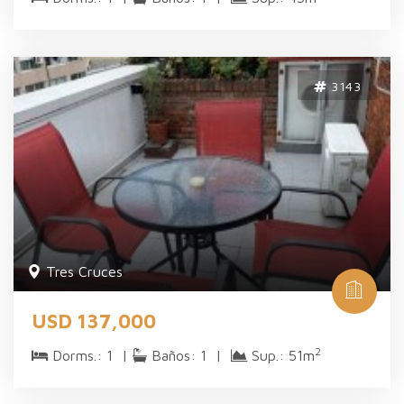
3143
Tres Cruces
USD 137,000
2
Dorms.: 1 |
Baños: 1 |
Sup.: 51m