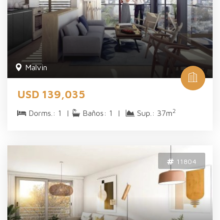
Malvi­n
USD 139,035
2
Dorms.: 1 |
Baños: 1 |
Sup.: 37m
11804