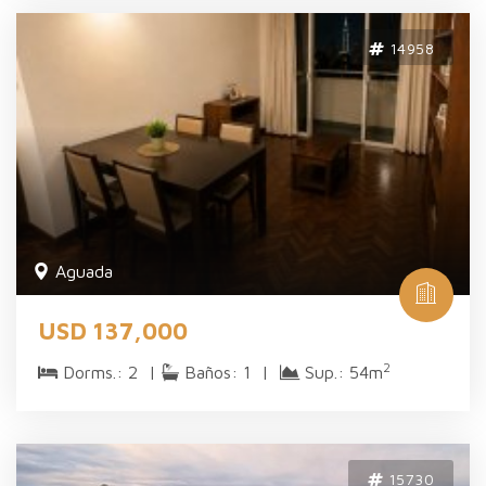
14958
Aguada
USD 137,000
2
Dorms.: 2 |
Baños: 1 |
Sup.: 54m
15730