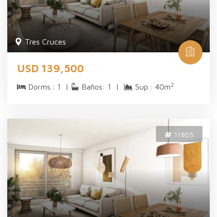
Tres Cruces
USD 139,500
2
Dorms.: 1 |
Baños: 1 |
Sup.: 40m
11805