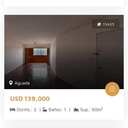
15435
Aguada
USD 139,000
2
Dorms.: 2 |
Baños: 1 |
Sup.: 60m