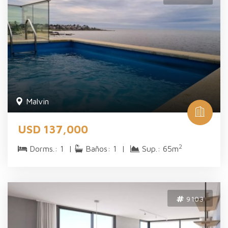
Malvi­n
USD 137,000
2
Dorms.: 1 |
Baños: 1 |
Sup.: 65m
9103