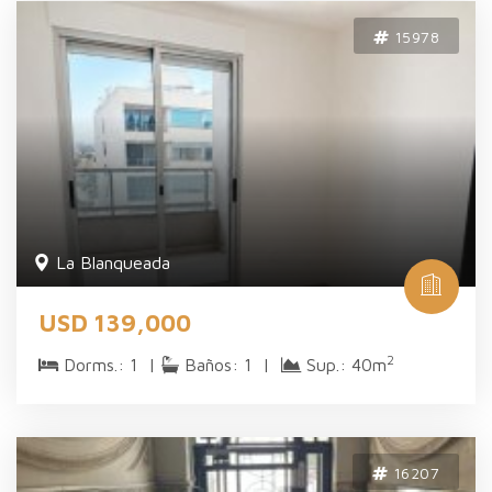
15978
La Blanqueada
USD 139,000
2
Dorms.: 1 |
Baños: 1 |
Sup.: 40m
16207