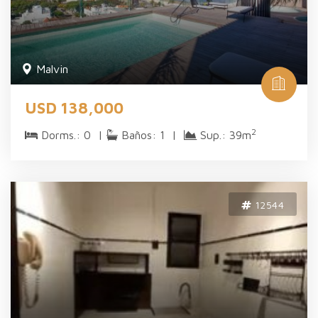
Malvi­n
USD 138,000
2
Dorms.: 0 |
Baños: 1 |
Sup.: 39m
12544