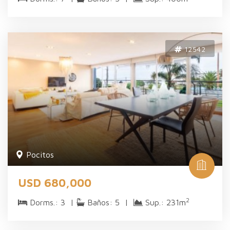
12542
Pocitos
USD 680,000
2
Dorms.: 3 |
Baños: 5 |
Sup.: 231m