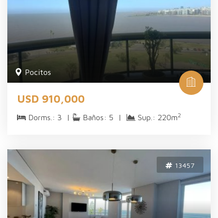
Pocitos
USD 910,000
2
Dorms.: 3 |
Baños: 5 |
Sup.: 220m
13457