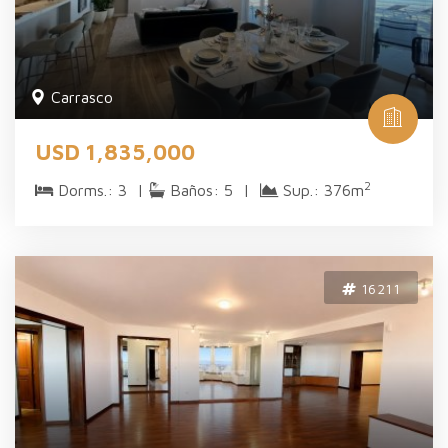
Carrasco
USD 1,835,000
2
Dorms.: 3 |
Baños: 5 |
Sup.: 376m
16211