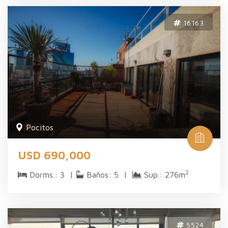
16163
Pocitos
USD 690,000
2
Dorms.: 3 |
Baños: 5 |
Sup.: 276m
5524