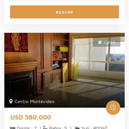
BUSCAR
13665
Centro Montevideo
USD 580,000
2
Dorms.: 7 |
Baños: 5 |
Sup.: 400m