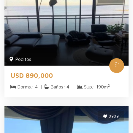
Pocitos
USD 890,000
2
Dorms.: 4 |
Baños: 4 |
Sup.: 190m
8989